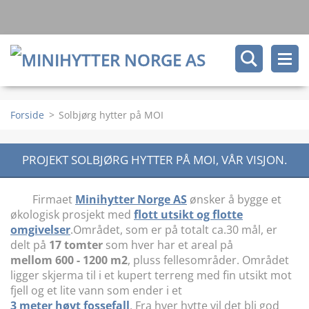
Forside
>
Solbjørg hytter på MOI
PROJEKT SOLBJØRG HYTTER PÅ MOI, VÅR VISJON.
Firmaet
Minihytter Norge AS
ønsker å bygge et
økologisk prosjekt med
flott utsikt og flotte
omgivelser
.Området, som er på totalt ca.30 mål
, er
delt på
17 tomter
som hver har et areal på
mellom 600 - 1200 m2
, pluss fellesområder. Området
ligger skjerma til i et kupert terreng med fin utsikt mot
fjell og et lite vann som ender i et
3 meter høyt fossefall
. Fra hver hytte vil det bli god