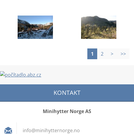
1
2
>
>>
KONTAKT
Minihytter Norge AS
info@min
ihyttern
orge.no